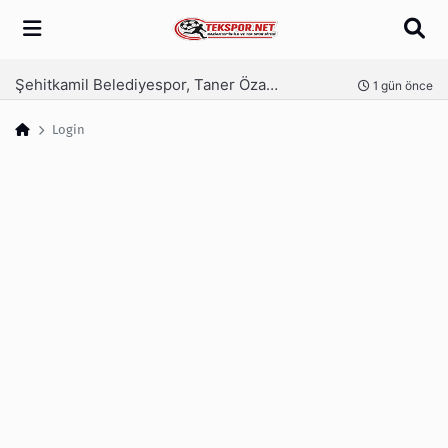
Arama
Şehitkamil Belediyespor, Taner Özaykut ile devam dedi
nce
1 gün önce
Login