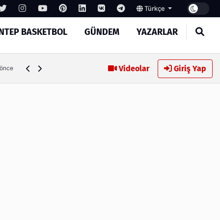
Türkçe
NTEP BASKETBOL
GÜNDEM
YAZARLAR
İşte Tekspor farkıyla Gaziantep Basketbol’un yeni yönetimi
Videolar
Giriş Yap
 önce