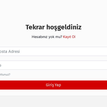
Tekrar hoşgeldiniz
Hesabınız yok mu?
Kayıt Ol
esi
uttunuz?
Giriş Yap