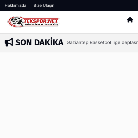
Hakkımızda
Bize Ulaşın
SON DAKIKA
Gaziantep Basketbol lige depla
14 saat önce